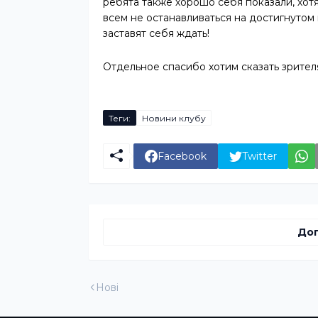
ребята также хорошо себя показали, хот
всем не останавливаться на достигнутом
заставят себя ждать!
Отдельное спасибо хотим сказать зрител
Теги:
Новини клубу
Facebook
Twitter
Доп
Нові