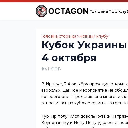
Головна
Про клу
Головна сторінка
Новини клубу
Кубок Украины 
4 октября
10/11/2017
В Ирпене, 3-4 октября проходил открыт
взрослых. Данное мероприятие не обошл
которого была представлена многочислен
отправилась на кубок Украины по греппли
Турнир получился довольно-таки напряж
Крупенкинку и Иону Попу удалось завоев