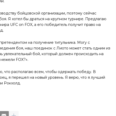
ий.
водству бойцовской организации, поэтому сейчас
оя. Я хотел бы драться на крупном турнире. Предлагаю
ира UFC on FOX, а его победитель получит право на
д.
претендентом на получение титульника. Могу с
 ведения боя, наш поединок с Лиото может стать одним из
ень увлекательный бой, который должен происходить на
 нежели FOX?».
ю, что располагаю всем, чтобы одержать победу. В
ец, я перешел на новый уровень. Я верю, что я лучший
ии Рокхолд.