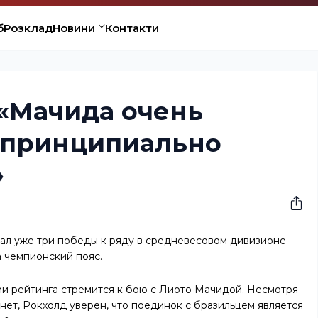
б
Розклад
Новини
Контакти
 «Мачида очень
а принципиально
»
ал уже три победы к ряду в средневесовом дивизионе
а чемпионский пояс.
ии рейтинга стремится к бою с Лиото Мачидой. Несмотря
нет, Рокхолд уверен, что поединок с бразильцем является