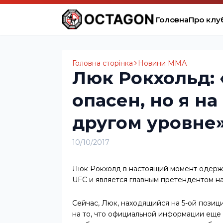
Головна
Про клу
Головна сторінка
Новини ММА
Люк Рокхольд:
опасен, но я н
другом уровне
10/10/2017
Люк Рокхолд в настоящий момент одерж
UFC и является главным претендентом н
Сейчас, Люк, находящийся на 5-ой позиц
на то, что официальной информации еще 